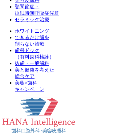
美容皮膚科
顎関節症・
睡眠時無呼吸症候群
セラミック治療
ホワイトニング
できるだけ歯を
削らない治療
歯科ドック
（有料歯科検診）
抜歯・一般歯科
美と健康を考えた
総合ケア
美容×歯科
キャンペーン