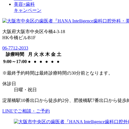
美容×歯科
キャンペーン
大阪府大阪市中央区今橋4-3-18
HK今橋ビルB1F
06-7712-2033
診療時間
月
火
水
木
金
土
9:00～17:00
●
●
●
●
●
●
※最終予約時間は最終診療時間の30分前となります。
休診日
日曜・祝日
淀屋橋駅10番出口から徒歩約2分、肥後橋駅7番出口から徒歩
LINEでご相談・ご予約