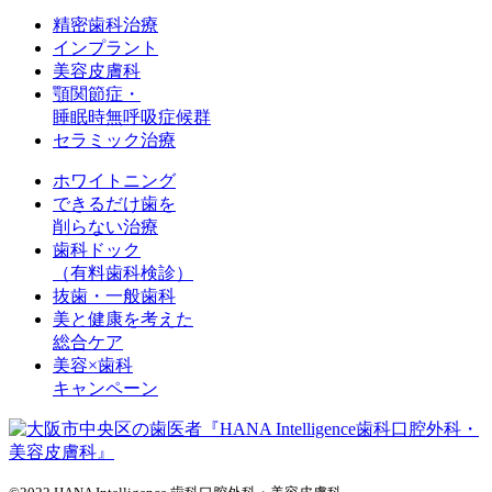
精密歯科治療
インプラント
美容皮膚科
顎関節症・
睡眠時無呼吸症候群
セラミック治療
ホワイトニング
できるだけ歯を
削らない治療
歯科ドック
（有料歯科検診）
抜歯・一般歯科
美と健康を考えた
総合ケア
美容×歯科
キャンペーン